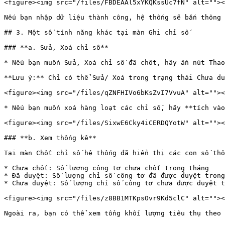
<figure><img src="/files/FBDEAAl5xYKQKssUc7fN" alt=""><
Nếu bạn nhập dữ liệu thành công, hệ thống sẽ bắn thông 
## 3. Một số tính năng khác tại màn Ghi chỉ số

### **a. Sửa, Xoá chỉ số**

* Nếu bạn muốn Sửa, Xoá chỉ số đã chốt, hãy ấn nút Thao
**Lưu ý:** Chỉ có thể Sửa/ Xoá trong trạng thái Chưa du
<figure><img src="/files/qZNFHIVo6bKsZvI7VvuA" alt=""><
* Nếu bạn muốn xoá hàng loạt các chỉ số, hãy **tích vào
<figure><img src="/files/SixwE6Cky4iCERDQYotW" alt=""><
### **b. Xem thống kê**

Tại màn Chốt chỉ số hệ thống đã hiển thị các con số thố
* Chưa chốt: Số lượng công tơ chưa chốt trong tháng

* Đã duyệt: Số lượng chỉ số công tơ đã được duyệt trong
* Chưa duyệt: Số lượng chỉ số công tơ chưa được duyệt t
<figure><img src="/files/z8BB1MTKpsOvr9Kd5clC" alt=""><
Ngoài ra, bạn có thể xem tổng khối lượng tiêu thụ theo 