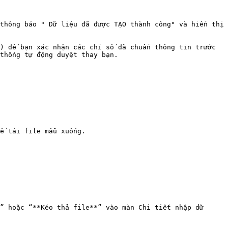
thông báo " Dữ liệu đã được TẠO thành công" và hiển thị 
) để bạn xác nhận các chỉ số đã chuẩn thông tin trước 
thống tự động duyệt thay bạn.

ể tải file mẫu xuống.

” hoặc “**Kéo thả file**” vào màn Chi tiết nhập dữ 