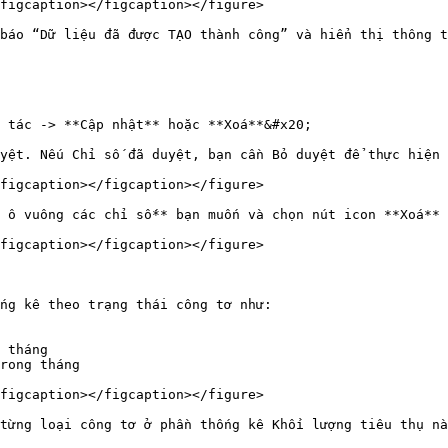
figcaption></figcaption></figure>

báo “Dữ liệu đã được TẠO thành công” và hiển thị thông t
 tác -> **Cập nhật** hoặc **Xoá**&#x20;

yệt. Nếu Chỉ số đã duyệt, bạn cần Bỏ duyệt để thực hiện 
figcaption></figcaption></figure>

 ô vuông các chỉ số** bạn muốn và chọn nút icon **Xoá**

figcaption></figcaption></figure>

ng kê theo trạng thái công tơ như:

 tháng

rong tháng

figcaption></figcaption></figure>

từng loại công tơ ở phần thống kê Khối lượng tiêu thụ nà