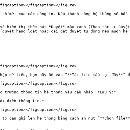
figcaption></figcaption></figure>

 số mới của các công tơ. Nếu thành công hệ thống sẽ bắn 
sẽ hiển thị thêm nút "Duyệt" màu xanh (Thao tác -> Duyệt
 duyệt hàng loạt hoặc cài đặt duyệt tự động nếu muốn hệ 
figcaption></figcaption></figure>

hập dữ liệu, bạn hãy ấn vào “**Tải file mẫu tại đây**” đ
figcaption></figcaption></figure>

c trường thông tin hệ thống yêu cầu nhập. *Lưu ý:*

ải điền thông tin.*

figcaption></figcaption></figure>

 tơ cần ghi lên hệ thống bằng cách ấn nút “**Chọn file**