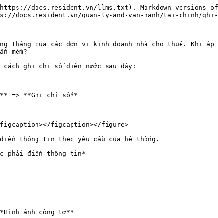
https://docs.resident.vn/llms.txt). Markdown versions of
s://docs.resident.vn/quan-ly-and-van-hanh/tai-chinh/ghi-
ng tháng của các đơn vị kinh doanh nhà cho thuê. Khi áp 
ần mềm?

 cách ghi chỉ số điện nước sau đây:

** => **Ghi chỉ số**

figcaption></figcaption></figure>

điền thông tin theo yêu cầu của hệ thống.

c phải điền thông tin*

*Hình ảnh công tơ**
