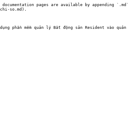
 documentation pages are available by appending `.md` 
chi-so.md).

dụng phần mềm quản lý Bất động sản Resident vào quản 