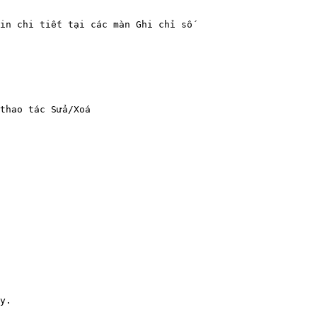
in chi tiết tại các màn Ghi chỉ số

thao tác Sửa/Xoá

y.
