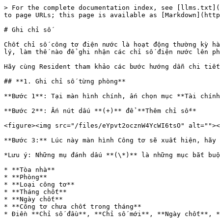
> For the complete documentation index, see [llms.txt](
to page URLs; this page is available as [Markdown](http
# Ghi chỉ số

Chốt chỉ số công tơ điện nước là hoạt động thường kỳ hà
lý, làm thế nào để ghi nhận các chỉ số điện nước lên ph
Hãy cùng Resident tham khảo các bước hướng dẫn chi tiết
## **1. Ghi chỉ số từng phòng**

**Bước 1**: Tại màn hình chính, ấn chọn mục **Tài chính
**Bước 2**: Ấn nút dấu **(+)** để **Thêm chỉ số**

<figure><img src="/files/eYpvt2ocznW4YcWI6tsO" alt=""><
**Bước 3:** Lúc này màn hình Công tơ sẽ xuất hiện, hãy 
*Lưu ý: Những mụ đánh dấu **(\*)** là những mục bắt buộ
* **Tòa nhà**

* **Phòng**

* **Loại công tơ**

* **Tháng chốt**

* **Ngày chốt**

* **Công tơ chưa chốt trong tháng**

* Điền **Chỉ số đầu**, **Chỉ số mới**, **Ngày chốt**, *