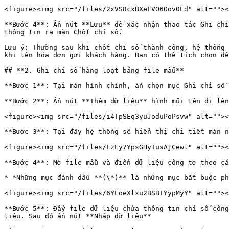
<figure><img src="/files/2xVS8cxBXeFVO6Oov0Ld" alt=""><
**Bước 4**: Ấn nút **Lưu** để xác nhận thao tác Ghi chỉ
thông tin ra màn Chốt chỉ số.

Lưu ý: Thường sau khi chốt chỉ số thành công, hệ thống 
khi lên hóa đơn gửi khách hàng. Bạn có thể tích chọn để
## **2. Ghi chỉ số hàng loạt bằng file mẫu**

**Bước 1**: Tại màn hình chính, ấn chọn mục Ghi chỉ số

**Bước 2**: Ấn nút **Thêm dữ liệu** hình mũi tên đi lên

<figure><img src="/files/i4TpSEq3yuJoduPoPsvw" alt=""><
**Bước 3**: Tại đây hệ thống sẽ hiển thị chi tiết màn n
<figure><img src="/files/LzEy7YpsGHyTusAjCewl" alt=""><
**Bước 4**: Mở file mẫu và điền dữ liệu công tơ theo cá
* *Những mục đánh dấu **(\*)** là những mục bắt buộc ph
<figure><img src="/files/6YLoeXlxu2BSBIYypMyY" alt=""><
**Bước 5**: Đẩy file dữ liệu chứa thông tin chỉ số công
liệu. Sau đó ấn nút **Nhập dữ liệu**
