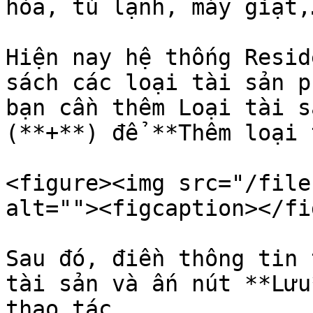
hòa, tủ lạnh, máy giặt,…
Hiện nay hệ thống Resid
sách các loại tài sản p
bạn cần thêm Loại tài s
(**+**) để **Thêm loại 
<figure><img src="/file
alt=""><figcaption></fi
Sau đó, điền thông tin 
tài sản và ấn nút **Lưu
thao tác.
