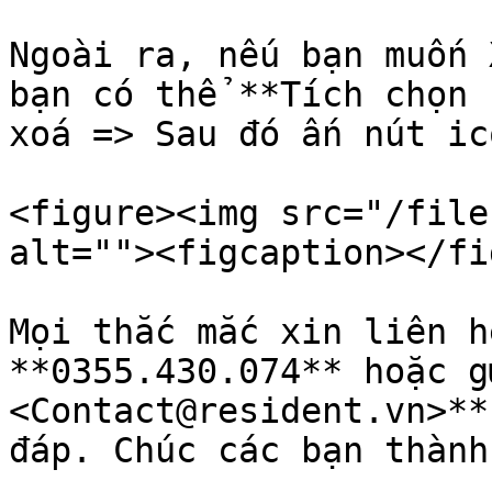
Ngoài ra, nếu bạn muốn 
bạn có thể **Tích chọn 
xoá => Sau đó ấn nút ic
<figure><img src="/file
alt=""><figcaption></fi
Mọi thắc mắc xin liên h
**0355.430.074** hoặc g
<Contact@resident.vn>**