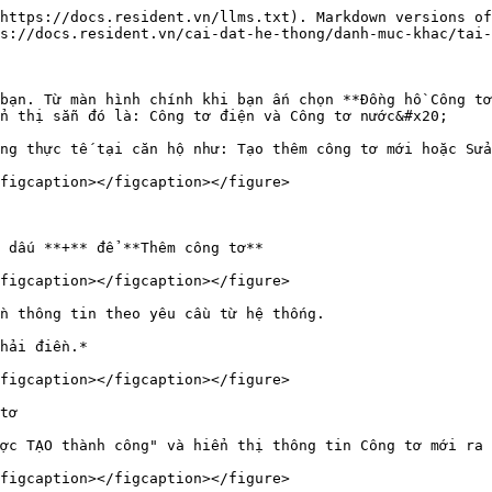
https://docs.resident.vn/llms.txt). Markdown versions of
s://docs.resident.vn/cai-dat-he-thong/danh-muc-khac/tai-
bạn. Từ màn hình chính khi bạn ấn chọn **Đồng hồ Công tơ
n thị sẵn đó là: Công tơ điện và Công tơ nước&#x20;

ng thực tế tại căn hộ như: Tạo thêm công tơ mới hoặc Sửa
figcaption></figcaption></figure>

 dấu **+** để **Thêm công tơ**

figcaption></figcaption></figure>

n thông tin theo yêu cầu từ hệ thống.

hải điền.*

figcaption></figcaption></figure>

tơ

ợc TẠO thành công" và hiển thị thông tin Công tơ mới ra 
figcaption></figcaption></figure>
