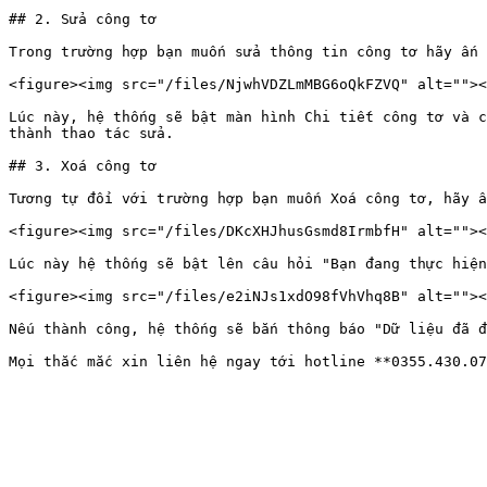
## 2. Sửa công tơ

Trong trường hợp bạn muốn sửa thông tin công tơ hãy ấn 
<figure><img src="/files/NjwhVDZLmMBG6oQkFZVQ" alt=""><
Lúc này, hệ thống sẽ bật màn hình Chi tiết công tơ và c
thành thao tác sửa.

## 3. Xoá công tơ

Tương tự đối với trường hợp bạn muốn Xoá công tơ, hãy ấ
<figure><img src="/files/DKcXHJhusGsmd8IrmbfH" alt=""><
Lúc này hệ thống sẽ bật lên câu hỏi "Bạn đang thực hiện
<figure><img src="/files/e2iNJs1xdO98fVhVhq8B" alt=""><
Nếu thành công, hệ thống sẽ bắn thông báo "Dữ liệu đã đ