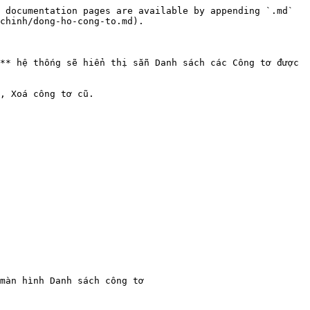
 documentation pages are available by appending `.md` 
chinh/dong-ho-cong-to.md).

** hệ thống sẽ hiển thị sẵn Danh sách các Công tơ được 
, Xoá công tơ cũ.

màn hình Danh sách công tơ
