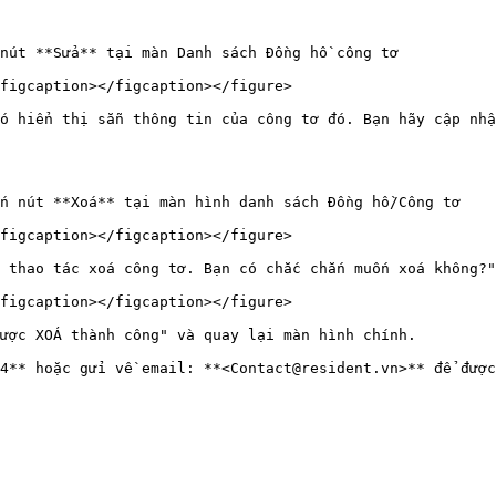
nút **Sửa** tại màn Danh sách Đồng hồ công tơ

figcaption></figcaption></figure>

ó hiển thị sẵn thông tin của công tơ đó. Bạn hãy cập nhậ
n nút **Xoá** tại màn hình danh sách Đồng hồ/Công tơ

figcaption></figcaption></figure>

 thao tác xoá công tơ. Bạn có chắc chắn muốn xoá không?"
figcaption></figcaption></figure>

ược XOÁ thành công" và quay lại màn hình chính.
