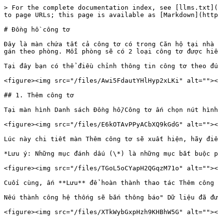
> For the complete documentation index, see [llms.txt](
to page URLs; this page is available as [Markdown](http
# Đồng hồ công tơ

Đây là màn chứa tất cả công tơ có trong Căn hộ tại nhà 
gán theo phòng. Mỗi phòng sẽ có 2 loại công tơ được hiể
Tại đây bạn có thể điều chỉnh thông tin công tơ theo đú
<figure><img src="/files/Awi5FdautYHlHyp2xLKi" alt=""><
## 1. Thêm công tơ

Tại màn hình Danh sách Đồng hồ/Công tơ ấn chọn nút hình
<figure><img src="/files/E6kOTAvPPyACbXQ9kGdG" alt=""><
Lúc này chi tiết màn Thêm công tơ sẽ xuất hiện, hãy điề
*Lưu ý: Những mục đánh dấu (\*) là những mục bắt buộc p
<figure><img src="/files/TGoL5oCYapH2QGqzM71o" alt=""><
Cuối cùng, ấn **Lưu** để hoàn thành thao tác Thêm công 
Nếu thành công hệ thống sẽ bắn thông báo" Dữ liệu đã đư
<figure><img src="/files/XTkWybGxpHzh9KHBhW5G" alt=""><