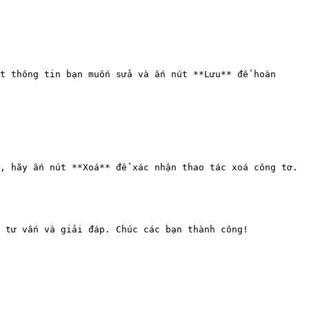
t thông tin bạn muốn sửa và ấn nút **Lưu** để hoàn 
, hãy ấn nút **Xoá** để xác nhận thao tác xoá công tơ.
