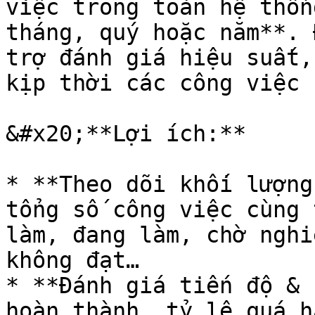
việc trong toàn hệ thốn
tháng, quý hoặc năm**. 
trợ đánh giá hiệu suất,
kịp thời các công việc 
&#x20;**Lợi ích:**

* **Theo dõi khối lượng
tổng số công việc cùng 
làm, đang làm, chờ nghi
không đạt…

* **Đánh giá tiến độ & 
hoàn thành, tỷ lệ quá h